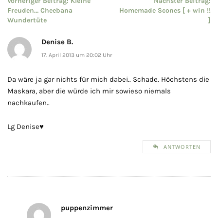
Beitragsnavigation
Vorheriger Beitrag:
Kleine
Nächster Beitrag:
Freuden… Cheebana
Homemade Scones [ + win !!
Wundertüte
]
Denise B.
17. April 2013 um 20:02 Uhr
Da wäre ja gar nichts für mich dabei.. Schade. Höchstens die
Maskara, aber die würde ich mir sowieso niemals
nachkaufen..
Lg Denise♥
ANTWORTEN
puppenzimmer