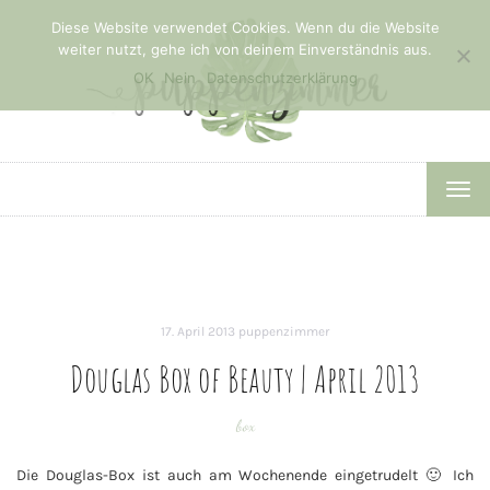
Diese Website verwendet Cookies. Wenn du die Website
weiter nutzt, gehe ich von deinem Einverständnis aus.
OK
Nein
Datenschutzerklärung
TOG
NAV
17. April 2013
puppenzimmer
Douglas Box of Beauty | April 2013
box
Die Douglas-Box ist auch am Wochenende eingetrudelt 🙂 Ich