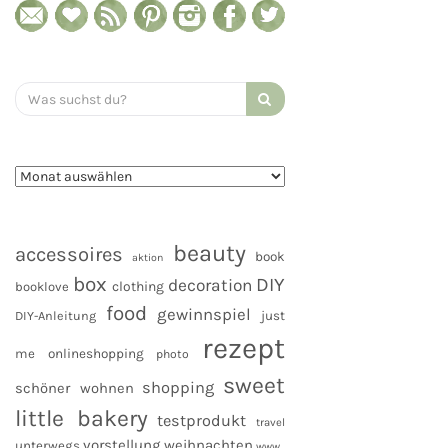
Search
for:
beauty
accessoires
book
aktion
box
DIY
decoration
clothing
booklove
food
gewinnspiel
DIY-Anleitung
just
rezept
me
onlineshopping
photo
sweet
shopping
schöner wohnen
little bakery
testprodukt
travel
vorstellung
weihnachten
unterwegs
www