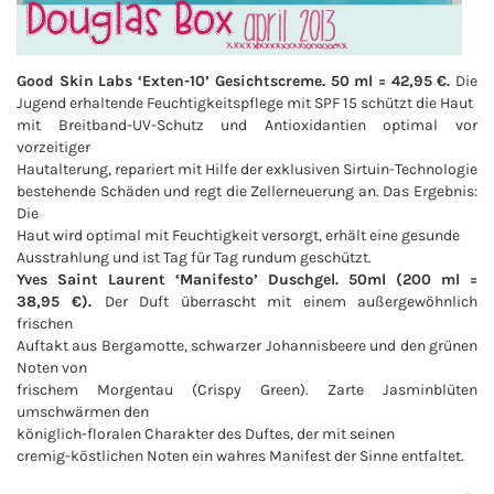
Good Skin Labs ‘Exten-10’ Gesichtscreme. 50 ml = 42,95 €.
Die
Jugend erhaltende Feuchtigkeitspflege mit SPF 15 schützt die Haut
mit Breitband-UV-Schutz und Antioxidantien optimal vor
vorzeitiger
Hautalterung, repariert mit Hilfe der exklusiven Sirtuin-Technologie
bestehende Schäden und regt die Zellerneuerung an. Das Ergebnis:
Die
Haut wird optimal mit Feuchtigkeit versorgt, erhält eine gesunde
Ausstrahlung und ist Tag für Tag rundum geschützt.
Yves Saint Laurent ‘Manifesto’ Duschgel. 50ml (200 ml =
38,95 €).
Der Duft überrascht mit einem außergewöhnlich
frischen
Auftakt aus Bergamotte, schwarzer Johannisbeere und den grünen
Noten von
frischem Morgentau (Crispy Green). Zarte Jasminblüten
umschwärmen den
königlich-floralen Charakter des Duftes, der mit seinen
cremig-köstlichen Noten ein wahres Manifest der Sinne entfaltet.