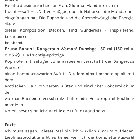
Facette dieser anziehenden Frau. Glorious Mandarin ist ein
fruchtig-saftiges Duftvergnügen, das die Heiterkeit der Mandarine
eingefangen hat. Die Euphorie und die überschwängliche Energie,
die in
dieser Komposition stecken, sind wunderbar – inspirierend,
bezaubernd,
belebend.
Bruno Banani ‘Dangerous Woman’ Duschgel. 50 ml (150 ml =
9,95 €).
Die fruchtig-spritzige
Kopfnote mit saftigen Johannisbeeren verschafft der Dangerous
Woman
einen bemerkenswerten Aufritt. Die feminine Herznote spielt mit
dem
exotischen Flair von zarten Blüten und sinnlicher Kokosmilch. In
der
warmen Basisnote verschmilzt betörender Heliotrop mit köstlich-
cremigen
Noten, bevor sinnliche Vanille die Luft in Brand setzt.
Fazit:
Ich muss sagen… dieses Mal bin ich wirklich rundum zufrieden.
Lieblingsprodukte gibt es keine, weil ich die komplette Auswahl