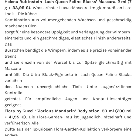
Helena Rubinstein ‘Lash Queen Feline Blacks’ Mascara. 2 ml (7
g = 33,95 €).
Wasserfester Luxus-Mascara im glamourösen Leo-
Look – Die kühne
Kombination aus volumengebenden Wachsen und geschmeidig
machenden Ölen
sorgt für eine besondere Üppigkeit und Verlängerung der Wimpern
einerseits und ein geschmeidiges, elastisches Finish andererseits.
Das
Bürstchen bändigt die Wimpern, indem es sie präzise voneinander
trennt
und sie einzeln von der Wurzel bis zur Spitze gleichmäßig mit
Mascara
umhüllt. Die Ultra Black-Pigmente in Lash Queen Feline Blacks
verleihen
den Nuancen unvergleichliche Tiefe. Unter augenärztlicher
Kontrolle
getestet. Für empfindliche Augen und Kontaktlinsenträger
geeignet.
Flora by Gucci ‘Glorious Mandarin’ Bodylotion. 50 ml (200 ml
= 41,95 €).
Die Flora-Garden-Frau ist jugendlich, rätselhaft und
verführerisch. Alle
Düfte aus der luxuriösen Flora-Garden-Kollektion verkörpern eine
andere