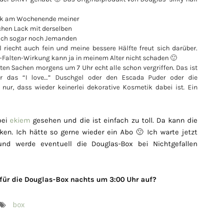
Lack am Wochenende meiner
chen Lack mit derselben
e ich sogar noch Jemanden
iecht auch fein und meine bessere Hälfte freut sich darüber.
i-Falten-Wirkung kann ja in meinem Alter nicht schaden 🙂
uten Sachen morgens um 7 Uhr echt alle schon vergriffen. Das ist
r das “I love…” Duschgel oder den Escada Puder oder die
ur, dass wieder keinerlei dekorative Kosmetik dabei ist. Ein
bei
ekiem
gesehen und die ist einfach zu toll. Da kann die
ken. Ich hätte so gerne wieder ein Abo 🙁 Ich warte jetzt
nd werde eventuell die Douglas-Box bei Nichtgefallen
 für die Douglas-Box nachts um 3:00 Uhr auf?
box