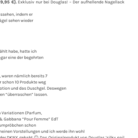
 9,95 €}.
Exklusiv nur bei Douglas! – Der aufhellende Nagellack
ussehen, indem er
ägel sehen wieder
hlt habe, hatte ich
ogar eine der begehrten
 waren nämlich bereits 7
ar schon 10 Produkte weg
lotion und das Duschgel. Deswegen
n “überraschen” lassen.
n Variationen (Parfum,
e & Gabbana “Pour Femme” EdT
arfumpröbchen schon
 meinen Vorstellungen und ich werde ihn wohl
der DKNY gehabt 🙂 Das Originalprodukt von Douglas ‘silky nail