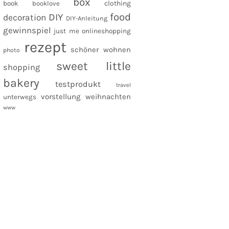
box
clothing
book
booklove
food
DIY
decoration
DIY-Anleitung
gewinnspiel
just me
onlineshopping
rezept
schöner wohnen
photo
sweet little
shopping
bakery
testprodukt
travel
vorstellung
weihnachten
unterwegs
www