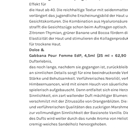
Effekt für
die Haut ab 40. Die reichhaltige Textur mit seidenmatte
verlängert das jugendliche Erscheinungsbild der Haut u
Gesichtskonturen. Die Kombination aus Hyaluronsäure
strafft die Gesichtszüge schon beim Auftragen optisch.
Zitronen-Thymian, grüner Banane und Bocoa fördern di
Elastizität der Haut und stimulieren die Kollagenproduk
für trockene Haut.
Dolce &
Gabbana Pour Femme EdP, 4,5ml {25 ml = 62,90 
Dufterlebnis,
das noch lange, nachdem sie gegangen ist, zurückblei
an sinnlichen Details sorgt für eine beeindruckende Ve
Stärke und Behutsamkeit. Verführerisches Neroliöl, ver
Himbeernuancen, wird mit einem Hauch von säuerliche
spielerisch aufgebauscht. Dann entfaltet sich eine Herz
Sinnlichkeit, ein zart wallender Duft mächtiger Blume
verschmilzt mit der Zitrussüße von Orangenblüten. Di
und verführerischen Qualitäten des zuckrigen Marshme
zur vollmundigen Sinnlichkeit der Basisnote Vanille. Di
des Dufts wird weiter durch das runde Aroma von Helio
cremig-weiches Sandelholz hervorgehoben.