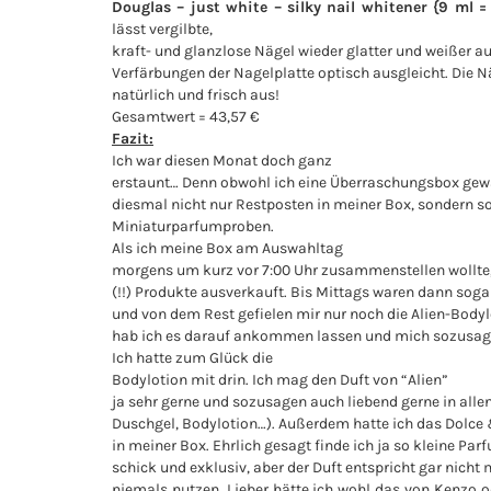
Douglas –
just white – silky nail whitener {9 ml =
lässt vergilbte,
kraft- und glanzlose Nägel wieder glatter und weißer a
Verfärbungen der Nagelplatte optisch ausgleicht. Die N
natürlich und frisch aus!
Gesamtwert = 43,57 €
Fazit:
Ich war diesen Monat doch ganz
erstaunt… Denn obwohl ich eine Überraschungsbox gewä
diesmal nicht nur Restposten in meiner Box, sondern s
Miniaturparfumproben.
Als ich meine Box am Auswahltag
morgens um kurz vor 7:00 Uhr zusammenstellen wollte,
(!!) Produkte ausverkauft. Bis Mittags waren dann sog
und von dem Rest gefielen mir nur noch die Alien-Body
hab ich es darauf ankommen lassen und mich sozusage
Ich hatte zum Glück die
Bodylotion mit drin. Ich mag den Duft von “Alien”
ja sehr gerne und sozusagen auch liebend gerne in alle
Duschgel, Bodylotion…). Außerdem hatte ich das Dolc
in meiner Box. Ehrlich gesagt finde ich ja so kleine P
schick und exklusiv, aber der Duft entspricht gar nicht
niemals nutzen. Lieber hätte ich wohl das von Kenzo o