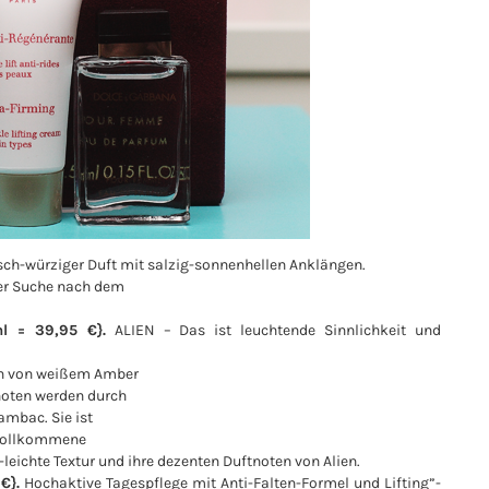
isch-würziger Duft mit salzig-sonnenhellen Anklängen.
der Suche nach dem
l = 39,95 €}.
ALIEN – Das ist leuchtende Sinnlichkeit und
ion von weißem Amber
noten werden durch
ambac. Sie ist
r vollkommene
-leichte Textur und ihre dezenten Duftnoten von Alien.
€}.
Hochaktive Tagespflege mit Anti-Falten-Formel und Lifting”-