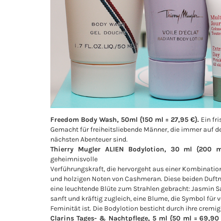
Freedom Body Wash, 50ml {150 ml = 27,95 €}.
Ein fr
Gemacht für freiheitsliebende Männer, die immer auf 
nächsten Abenteuer sind.
Thierry Mugler ALIEN Bodylotion, 30 ml {200 m
geheimnisvolle
Verführungskraft, die hervorgeht aus einer Kombinat
und holzigen Noten von Cashmeran. Diese beiden Duft
eine leuchtende Blüte zum Strahlen gebracht: Jasmin S
sanft und kräftig zugleich, eine Blume, die Symbol fü
Feminität ist. Die Bodylotion besticht durch ihre cremig
Clarins Tages- & Nachtpflege, 5 ml {50 ml = 69,90 