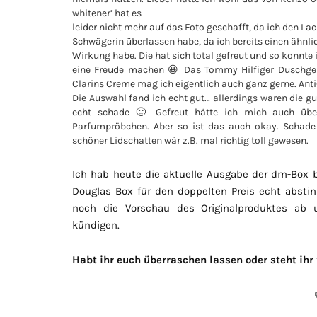
whitener’ hat es
leider nicht mehr auf das Foto geschafft, da ich den 
Schwägerin überlassen habe, da ich bereits einen ähnli
Wirkung habe. Die hat sich total gefreut und so konnt
eine Freude machen 😀 Das Tommy Hilfiger Duschgel r
Clarins Creme mag ich eigentlich auch ganz gerne. Ant
Die Auswahl fand ich echt gut… allerdings waren die g
echt schade 🙁 Gefreut hätte ich mich auch übe
Parfumpröbchen. Aber so ist das auch okay. Schade n
schöner Lidschatten wär z.B. mal richtig toll gewesen.
Ich hab heute die aktuelle Ausgabe der dm-Box 
Douglas Box für den doppelten Preis echt abstin
noch die Vorschau des Originalproduktes ab u
kündigen.
Habt ihr euch überraschen lassen oder steht ihr