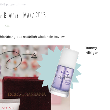
2013
puppenzimmer
f Beauty | März 2013
box
ierüber gibt’s natürlich wieder ein Review:
Tommy
Hilfiger