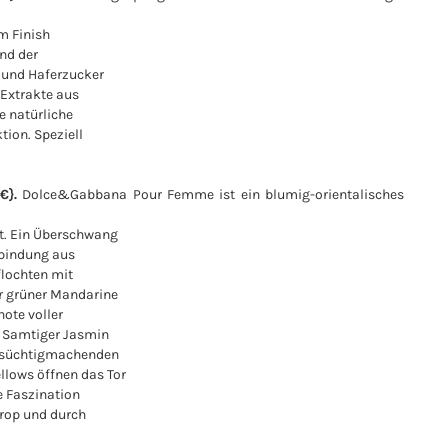
m Finish
nd der
 und Haferzucker
 Extrakte aus
e natürliche
tion. Speziell
€}.
Dolce&Gabbana Pour Femme ist ein blumig-orientalisches
bt. Ein Überschwang
rbindung aus
flochten mit
r grüner Mandarine
note voller
n: Samtiger Jasmin
e süchtigmachenden
llows öffnen das Tor
e Faszination
trop und durch