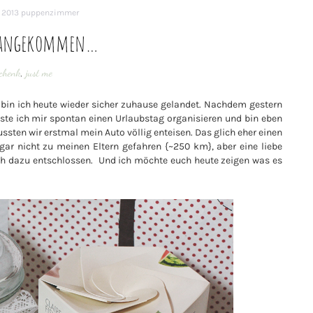
 2013
puppenzimmer
 angekommen…
schenk
,
just me
in ich heute wieder sicher zuhause gelandet. Nachdem gestern
te ich mir spontan einen Urlaubstag organisieren und bin eben
ten wir erstmal mein Auto völlig enteisen. Das glich eher einen
gar nicht zu meinen Eltern gefahren {~250 km}, aber eine liebe
ch dazu entschlossen. Und ich möchte euch heute zeigen was es