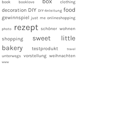
box
clothing
book
booklove
food
DIY
decoration
DIY-Anleitung
gewinnspiel
just me
onlineshopping
rezept
schöner wohnen
photo
sweet little
shopping
bakery
testprodukt
travel
vorstellung
weihnachten
unterwegs
www