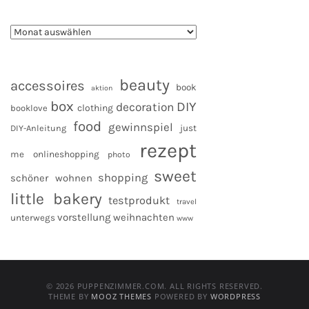
beauty
accessoires
book
aktion
box
DIY
decoration
clothing
booklove
food
gewinnspiel
DIY-Anleitung
just
rezept
me
onlineshopping
photo
sweet
shopping
schöner wohnen
little bakery
testprodukt
travel
vorstellung
weihnachten
unterwegs
www
© 2026 PUPPENZIMMER.COM. ALL RIGHTS RESERVED.
THEME BY
MOOZ THEMES
POWERED BY
WORDPRESS