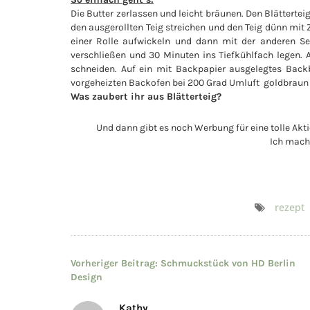
Die Butter zerlassen und leicht bräunen. Den Blätterte
den ausgerollten Teig streichen und den Teig dünn mit Z
einer Rolle aufwickeln und dann mit der anderen Sei
verschließen und 30 Minuten ins Tiefkühlfach legen.
schneiden. Auf ein mit Backpapier ausgelegtes Back
vorgeheizten Backofen bei 200 Grad Umluft goldbraun
Was zaubert ihr aus Blätterteig?
Und dann gibt es noch Werbung für eine tolle Akt
Ich mach 
rezept
Beitragsnavigation
Vorheriger Beitrag:
Schmuckstück von HD Berlin
Design
Kathy