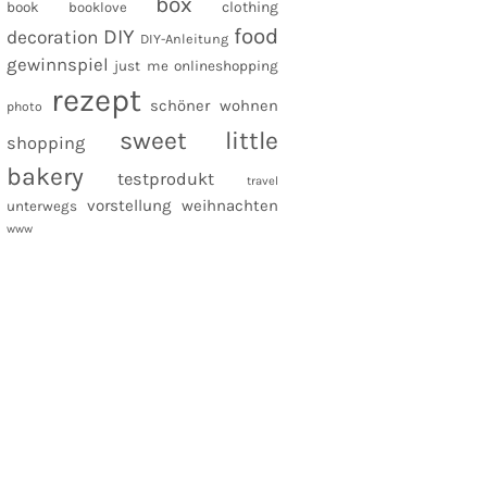
box
clothing
book
booklove
food
DIY
decoration
DIY-Anleitung
gewinnspiel
just me
onlineshopping
rezept
schöner wohnen
photo
sweet little
shopping
bakery
testprodukt
travel
vorstellung
weihnachten
unterwegs
www