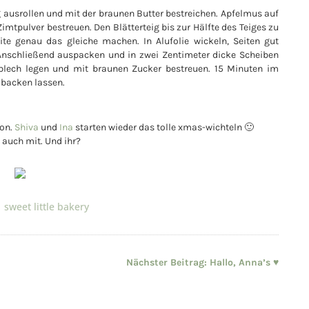
ig ausrollen und mit der braunen Butter bestreichen. Apfelmus auf
imtpulver bestreuen. Den Blätterteig bis zur Hälfte des Teiges zu
te genau das gleiche machen. In Alufolie wickeln, Seiten gut
 Anschließend auspacken und in zwei Zentimeter dicke Scheiben
blech legen und mit braunen Zucker bestreuen. 15 Minuten im
 backen lassen.
ion.
Shiva
und
Ina
starten wieder das tolle xmas-wichteln 🙂
auch mit. Und ihr?
sweet little bakery
Nächster Beitrag:
Hallo, Anna’s ♥