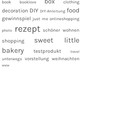
box
clothing
book
booklove
food
DIY
decoration
DIY-Anleitung
gewinnspiel
just me
onlineshopping
rezept
schöner wohnen
photo
sweet little
shopping
bakery
testprodukt
travel
vorstellung
weihnachten
unterwegs
www