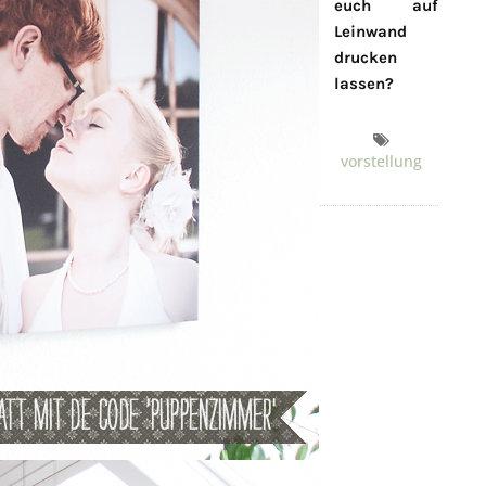
euch auf
Leinwand
drucken
lassen?
vorstellung