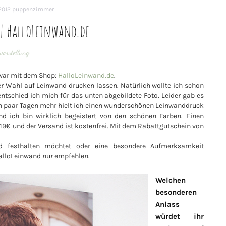
2012
puppenzimmer
| HalloLeinwand.de
vorstellung
zwar mit dem Shop:
HalloLeinwand.de
.
er Wahl auf Leinwand drucken lassen. Natürlich wollte ich schon
ntschied ich mich für das unten abgebildete Foto. Leider gab es
in paar Tagen mehr hielt ich einen wunderschönen Leinwanddruck
nd ich bin wirklich begeistert von den schönen Farben. Einen
 19€ und der Versand ist kostenfrei. Mit dem Rabattgutschein von
 festhalten möchtet oder eine besondere Aufmerksamkeit
HalloLeinwand nur empfehlen.
Welchen
besonderen
Anlass
würdet ihr