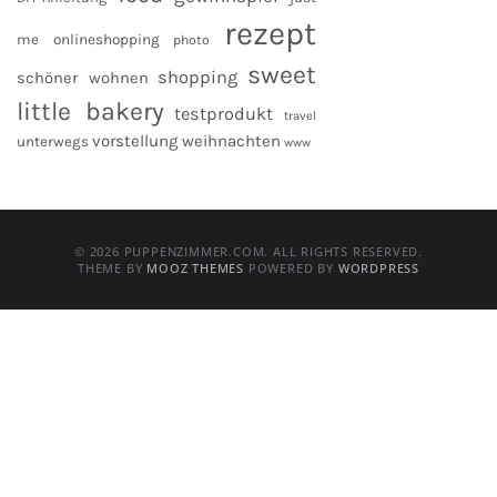
rezept
me
onlineshopping
photo
sweet
shopping
schöner wohnen
little bakery
testprodukt
travel
vorstellung
weihnachten
unterwegs
www
© 2026 PUPPENZIMMER.COM. ALL RIGHTS RESERVED.
THEME BY
MOOZ THEMES
POWERED BY
WORDPRESS