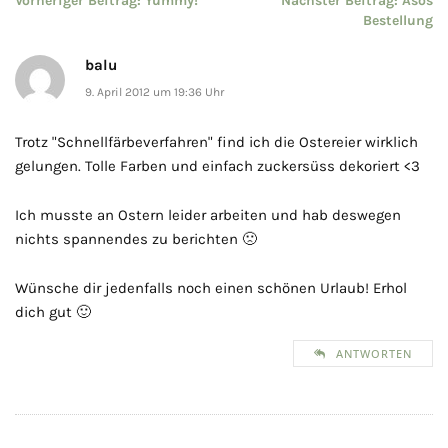
Beitragsnavigation
Vorheriger Beitrag:
Yummy!
Nächster Beitrag:
Asos
Bestellung
balu
9. April 2012 um 19:36 Uhr
Trotz "Schnellfärbeverfahren" find ich die Ostereier wirklich
gelungen. Tolle Farben und einfach zuckersüss dekoriert <3
Ich musste an Ostern leider arbeiten und hab deswegen
nichts spannendes zu berichten 🙁
Wünsche dir jedenfalls noch einen schönen Urlaub! Erhol
dich gut 🙂
ANTWORTEN