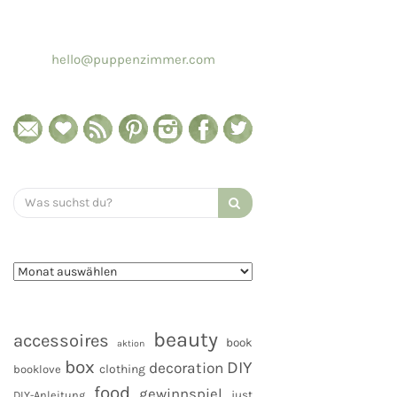
hello@puppenzimmer.com
Search
for:
beauty
accessoires
book
aktion
box
DIY
decoration
clothing
booklove
food
gewinnspiel
DIY-Anleitung
just