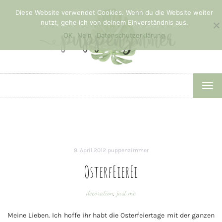
Diese Website verwendet Cookies. Wenn du die Website weiter
nutzt, gehe ich von deinem Einverständnis aus.
OK
Nein
Datenschutzerklärung
TOG
NAV
9. April 2012
puppenzimmer
OsterfEierEi
decoration
,
just me
Meine Lieben. Ich hoffe ihr habt die Osterfeiertage mit der ganzen