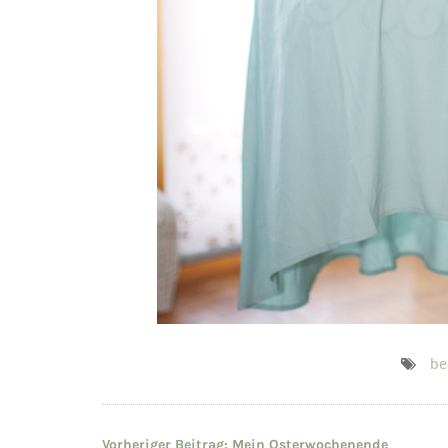
be
Vorheriger Beitrag:
Mein Osterwochenende