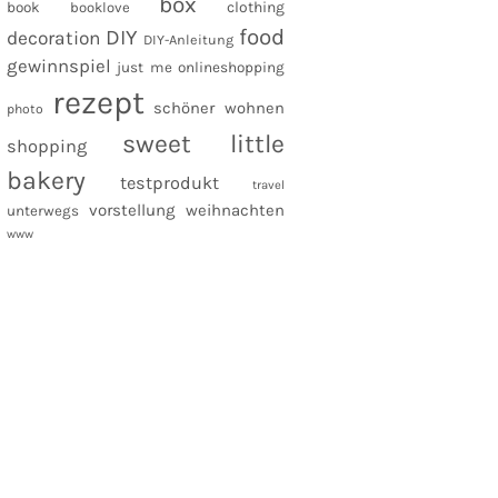
box
clothing
book
booklove
food
DIY
decoration
DIY-Anleitung
gewinnspiel
just me
onlineshopping
rezept
schöner wohnen
photo
sweet little
shopping
bakery
testprodukt
travel
vorstellung
weihnachten
unterwegs
www