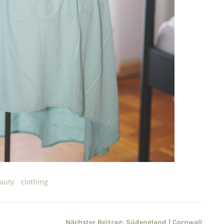
auty
clothing
Nächster Beitrag:
Südengland | Cornwall