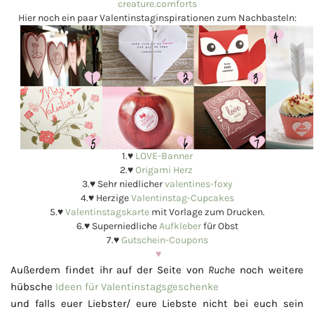
creature.comforts
Hier noch ein paar Valentinstaginspirationen zum Nachbasteln:
1.♥
LOVE-Banner
2.♥
Origami Herz
3.♥ Sehr niedlicher
valentines-foxy
4.♥ Herzige
Valentinstag-Cupcakes
5.♥
Valentinstagskarte
mit Vorlage zum Drucken.
6.♥ Superniedliche
Aufkleber
für Obst
7.♥
Gutschein-Coupons
♥
Außerdem findet ihr auf der Seite von
Ruche
noch weitere
hübsche
Ideen für Valentinstagsgeschenke
und falls euer Liebster/ eure Liebste nicht bei euch sein