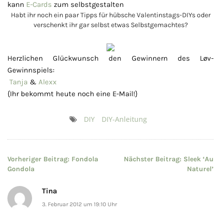
kann
E-Cards
zum selbstgestalten
Habt ihr noch ein paar Tipps für hübsche Valentinstags-DIYs oder
verschenkt ihr gar selbst etwas Selbstgemachtes?
Herzlichen Glückwunsch den Gewinnern des Løv-
Gewinnspiels:
Tanja
&
Alexx
{Ihr bekommt heute noch eine E-Mail!}
DIY
DIY-Anleitung
Beitragsnavigation
Vorheriger Beitrag:
Fondola
Nächster Beitrag:
Sleek ‘Au
Gondola
Naturel’
Tina
3. Februar 2012 um 19:10 Uhr