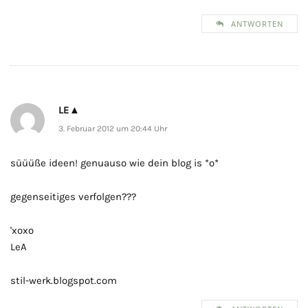
ANTWORTEN
LE▲
3. Februar 2012 um 20:44 Uhr
süüüße ideen! genuauso wie dein blog is *o*
gegenseitiges verfolgen???
'xoxo
LeA
stil-werk.blogspot.com