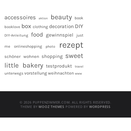
beauty
accessoires
book
aktion
box
DIY
decoration
clothing
booklove
food
gewinnspiel
DIY-Anleitung
just
rezept
me
onlineshopping
photo
sweet
shopping
schöner wohnen
little bakery
testprodukt
travel
vorstellung
weihnachten
unterwegs
www
© 2026 PUPPENZIMMER.COM. ALL RIGHTS RESERVED.
THEME BY
MOOZ THEMES
POWERED BY
WORDPRESS