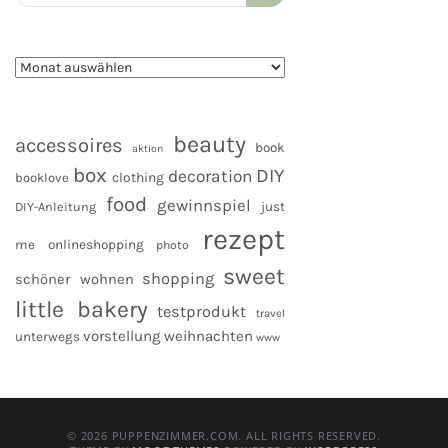
for:
beauty
accessoires
book
aktion
box
DIY
decoration
clothing
booklove
food
gewinnspiel
DIY-Anleitung
just
rezept
me
onlineshopping
photo
sweet
shopping
schöner wohnen
little bakery
testprodukt
travel
vorstellung
weihnachten
unterwegs
www
© 2026 PUPPENZIMMER.COM. ALL RIGHTS RESERVED.