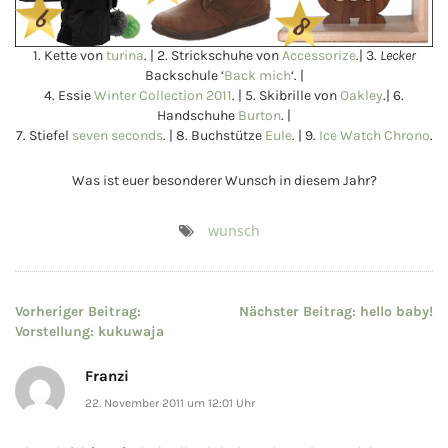
1. Kette von
turina
. | 2. Strickschuhe von
Accessorize
.| 3.
Lecker
Backschule ‘
Back mich
‘. |
4. Essie
Winter Collection 2011
. | 5. Skibrille von
Oakley
.| 6.
Handschuhe
Burton
. |
7. Stiefel
seven seconds
. | 8. Buchstütze
Eule
. | 9.
Ice Watch Chrono
.
Was ist euer besonderer Wunsch in diesem Jahr?
wunsch
Beitragsnavigation
Vorheriger Beitrag:
Nächster Beitrag:
hello baby!
Vorstellung: kukuwaja
Franzi
22. November 2011 um 12:01 Uhr