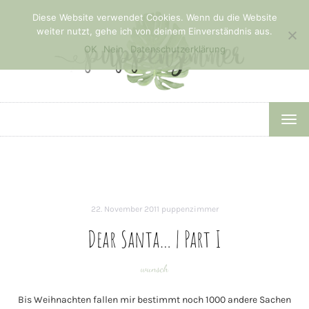
Diese Website verwendet Cookies. Wenn du die Website
weiter nutzt, gehe ich von deinem Einverständnis aus.
OK
Nein
Datenschutzerklärung
TOG
NAV
22. November 2011
puppenzimmer
Dear Santa… | Part I
wunsch
Bis Weihnachten fallen mir bestimmt noch 1000 andere Sachen