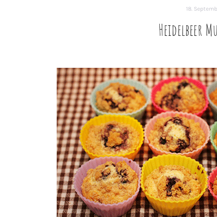
18. Septemb
Heidelbeer M