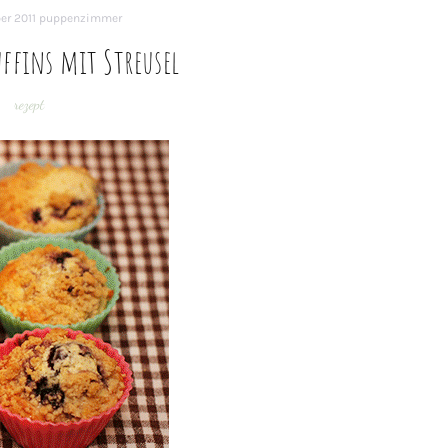
er 2011
puppenzimmer
uffins mit Streusel
rezept