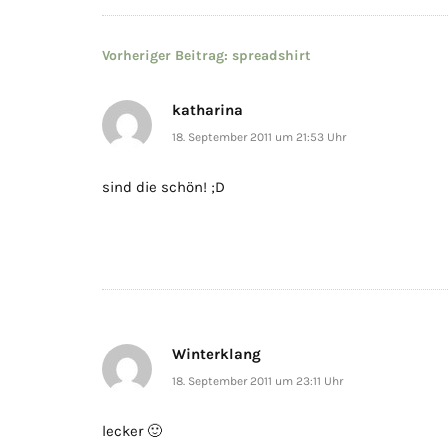
Beitragsnavigation
Vorheriger Beitrag:
spreadshirt
katharina
18. September 2011 um 21:53 Uhr
sind die schön! ;D
Winterklang
18. September 2011 um 23:11 Uhr
lecker 🙂