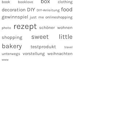
box
clothing
book
booklove
food
DIY
decoration
DIY-Anleitung
gewinnspiel
just me
onlineshopping
rezept
schöner wohnen
photo
sweet little
shopping
bakery
testprodukt
travel
vorstellung
weihnachten
unterwegs
www