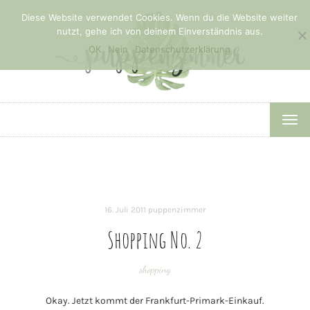
Diese Website verwendet Cookies. Wenn du die Website weiter
nutzt, gehe ich von deinem Einverständnis aus.
OK
Nein
Datenschutzerklärung
TOG
NAV
16. Juli 2011
puppenzimmer
Shopping No. 2
shopping
Okay. Jetzt kommt der Frankfurt-Primark-Einkauf.