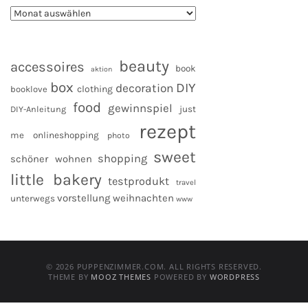
beauty
accessoires
book
aktion
box
DIY
decoration
clothing
booklove
food
gewinnspiel
DIY-Anleitung
just
rezept
me
onlineshopping
photo
sweet
shopping
schöner wohnen
little bakery
testprodukt
travel
vorstellung
weihnachten
unterwegs
www
© 2026 PUPPENZIMMER.COM. ALL RIGHTS RESERVED.
THEME BY
MOOZ THEMES
POWERED BY
WORDPRESS