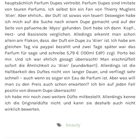
hauptsächlich Parfum Dupes vertreibt. Parfum Dupes sind Imitate
von teuren Parfums. Ich selbst bin ein Fan von Thierry Muglers
‘Alien’
. Aber ehrlich… der Duft ist sowas von teuer!! Deswegen habe
ich mich auf die Suche nach einem Dupe gemacht und auf der
Seite von pafueme.de
‘Abyss’
gefunden. Dort habe ich dann Kopf-,
Herz- und Basisnote verglichen. Alledings erkennt man schon
allein am Flakon, dass der Duft ein Dupe zu
‘Alien’
ist. Ich habe am
gleichen Tag via paypal bezahlt und zwei Tage später war das
Parfum für sage und schreibe 5,79 € (100ml EdP) zzgl. Porto bei
mir. Und ich war ehrlich gesagt überrascht! Man erschnüffelt
sofort die Ähnlichkeit zu ‘
Alien’
{wunderbar!!}. Allerdings ist die
Haltbarkeit des Duftes nicht von langer Dauer, und verfliegt sehr
schnell – auch wenn es sogar ein Eau de Parfum ist. Aber was will
man zu den Preis auch schon erwarten!? Ich bin auf jeden Fall
positiv von diesem Dupe überrascht!
Ich habe mir noch zwei weitere Düfte mitbestellt. Allerdings kenne
ich die Originaldüfte nicht und kann sie deshalb auch nicht
wirklich bewerten.
beauty