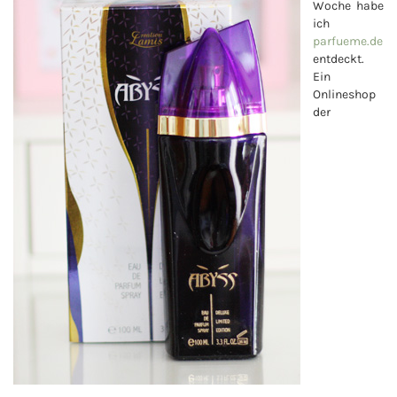
Woche habe
ich
parfueme.de
entdeckt.
Ein
Onlineshop
der