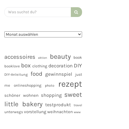
Search
for:
beauty
accessoires
book
aktion
box
DIY
decoration
clothing
booklove
food
gewinnspiel
DIY-Anleitung
just
rezept
me
onlineshopping
photo
sweet
shopping
schöner wohnen
little bakery
testprodukt
travel
vorstellung
weihnachten
unterwegs
www