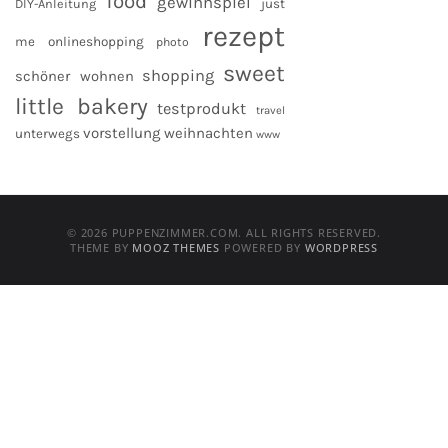
food
gewinnspiel
DIY-Anleitung
just
rezept
me
onlineshopping
photo
sweet
shopping
schöner wohnen
little bakery
testprodukt
travel
vorstellung
weihnachten
unterwegs
www
© 2026 PUPPENZIMMER.COM. ALL RIGHTS RESERVED.
THEME BY
MOOZ THEMES
POWERED BY
WORDPRESS