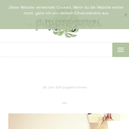
Diese Website verwendet Cookies. Wenn du die Website weiter
nutzt, gehe ich von deinem Einverständnis aus.
OK
Nein
Datenschutzerklärung
TOG
NAV
26. Juni 2011
puppenzimmer
…