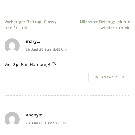
Beitragsnavigation
Vorheriger Beitrag:
Glossy-
Nächster Beitrag:
Ich bin
Box // Juni
wieder zurück!
mary_
26. Juni 2011 um 8:45 Uhr
Viel Spaß in Hamburg! 🙂
ANTWORTEN
Anonym
26. Juni 2011 um 9:21 Uhr