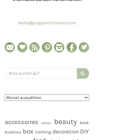
hello@puppenzimmer.com
Search
for:
beauty
accessoires
book
aktion
box
DIY
decoration
clothing
booklove