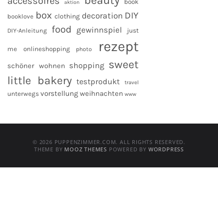
beauty
accessoires
book
aktion
box
DIY
decoration
clothing
booklove
food
gewinnspiel
DIY-Anleitung
just
rezept
me
onlineshopping
photo
sweet
shopping
schöner wohnen
little bakery
testprodukt
travel
vorstellung
weihnachten
unterwegs
www
© 2026 PUPPENZIMMER.COM. ALL RIGHTS RESERVED.
THEME BY
MOOZ THEMES
POWERED BY
WORDPRESS