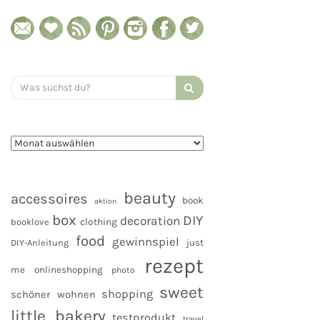
Search
for:
beauty
accessoires
book
aktion
box
DIY
decoration
clothing
booklove
food
gewinnspiel
DIY-Anleitung
just
rezept
me
onlineshopping
photo
sweet
shopping
schöner wohnen
little bakery
testprodukt
travel