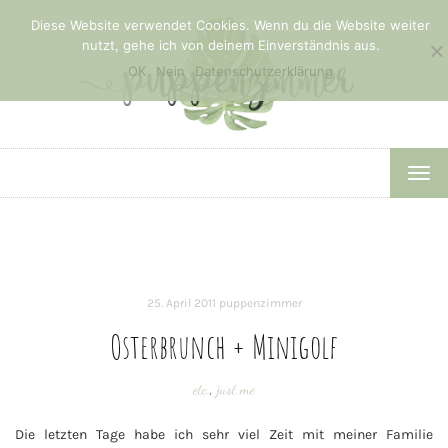
Diese Website verwendet Cookies. Wenn du die Website weiter
nutzt, gehe ich von deinem Einverständnis aus.
OK
Nein
Datenschutzerklärung
TOG
NAV
25. April 2011
puppenzimmer
Osterbrunch + Minigolf
etc.
,
just me
Die letzten Tage habe ich sehr viel Zeit mit meiner Familie