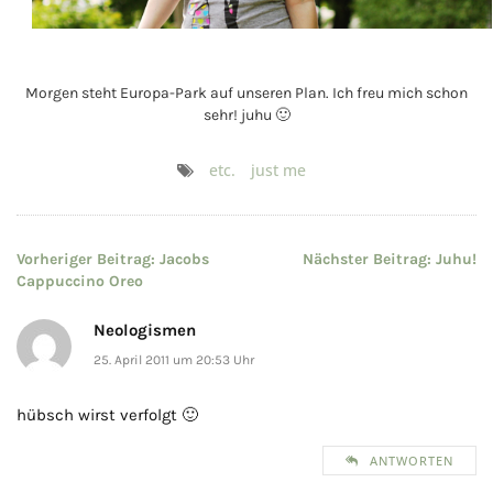
Morgen steht Europa-Park auf unseren Plan. Ich freu mich schon
sehr! juhu 🙂
etc.
just me
Beitragsnavigation
Vorheriger Beitrag:
Jacobs
Nächster Beitrag:
Juhu!
Cappuccino Oreo
Neologismen
25. April 2011 um 20:53 Uhr
hübsch wirst verfolgt 🙂
ANTWORTEN