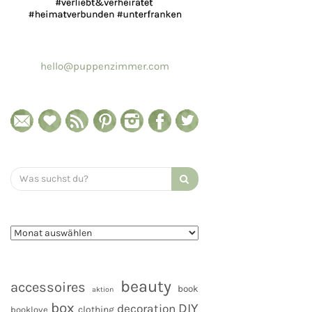
hello@puppenzimmer.com
Search
for:
beauty
accessoires
book
aktion
box
DIY
decoration
clothing
booklove