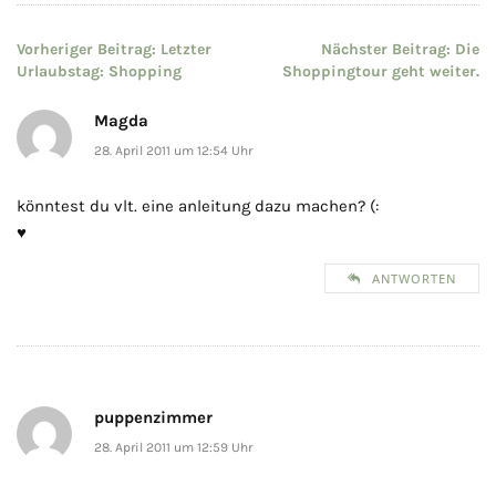
Beitragsnavigation
Vorheriger Beitrag:
Letzter
Nächster Beitrag:
Die
Urlaubstag: Shopping
Shoppingtour geht weiter.
Magda
28. April 2011 um 12:54 Uhr
könntest du vlt. eine anleitung dazu machen? (:
♥
ANTWORTEN
puppenzimmer
28. April 2011 um 12:59 Uhr