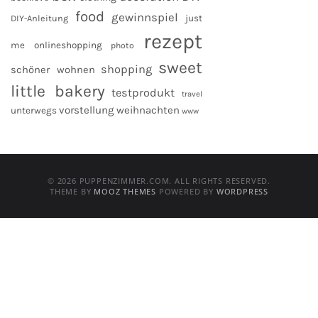
food
gewinnspiel
DIY-Anleitung
just
rezept
me
onlineshopping
photo
sweet
shopping
schöner wohnen
little bakery
testprodukt
travel
vorstellung
weihnachten
unterwegs
www
© 2026 PUPPENZIMMER.COM. ALL RIGHTS RESERVED.
THEME BY
MOOZ THEMES
POWERED BY
WORDPRESS