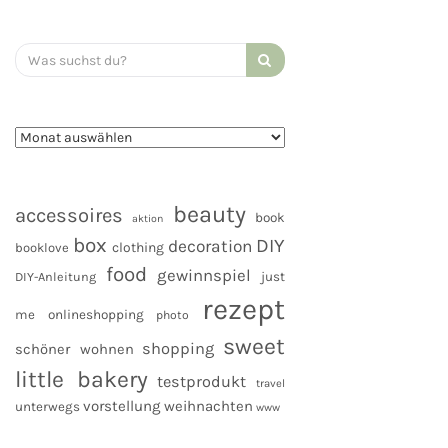
Search
for:
beauty
accessoires
book
aktion
box
DIY
decoration
clothing
booklove
food
gewinnspiel
DIY-Anleitung
just
rezept
me
onlineshopping
photo
sweet
shopping
schöner wohnen
little bakery
testprodukt
travel
vorstellung
weihnachten
unterwegs
www