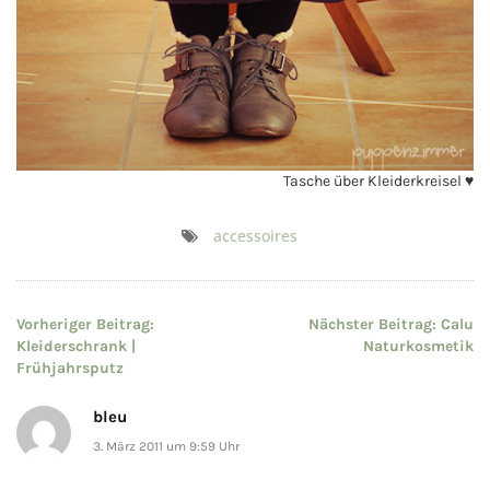
Tasche über Kleiderkreisel ♥
accessoires
Beitragsnavigation
Vorheriger Beitrag:
Nächster Beitrag:
Calu
Kleiderschrank |
Naturkosmetik
Frühjahrsputz
bleu
3. März 2011 um 9:59 Uhr