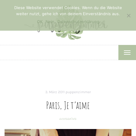
Diese Website verwendet Cookies. Wenn du die Website
weiter nutzt, gehe ich von deinem Einverständnis aus.
OK
Nein
Datenschutzerklärung
TOG
NAV
3. März 2011
puppenzimmer
Paris, Je t’aime
accessoires