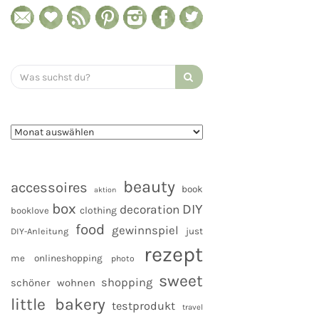
Search
for:
beauty
accessoires
book
aktion
box
DIY
decoration
clothing
booklove
food
gewinnspiel
DIY-Anleitung
just
rezept
me
onlineshopping
photo
sweet
shopping
schöner wohnen
little bakery
testprodukt
travel