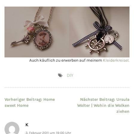
Auch käuflich zu erwerben auf meinem
Kleiderkreisel.
DIY
Beitragsnavigation
Vorheriger Beitrag:
Home
Nächster Beitrag:
Ursula
sweet Home
Wolter | Wohin die Wolken
ziehen
K
3. Februar 2011 um 19:00 Uhr