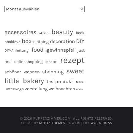
beauty
accessoires
book
aktion
box
DIY
decoration
clothing
booklove
food
gewinnspiel
DIY-Anleitung
just
rezept
me
onlineshopping
photo
sweet
shopping
schöner wohnen
little bakery
testprodukt
travel
vorstellung
weihnachten
unterwegs
www
© 2026 PUPPENZIMMER.COM. ALL RIGHTS RESERVED.
THEME BY
MOOZ THEMES
POWERED BY
WORDPRESS