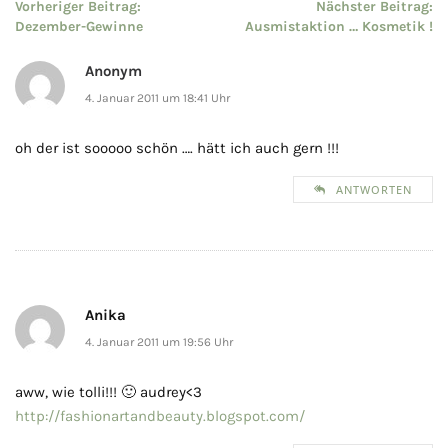
Beitragsnavigation
Vorheriger Beitrag:
Nächster Beitrag:
Dezember-Gewinne
Ausmistaktion … Kosmetik !
Anonym
4. Januar 2011 um 18:41 Uhr
oh der ist sooooo schön …. hätt ich auch gern !!!
ANTWORTEN
Anika
4. Januar 2011 um 19:56 Uhr
aww, wie tolli!!! 🙂 audrey<3
http://fashionartandbeauty.blogspot.com/