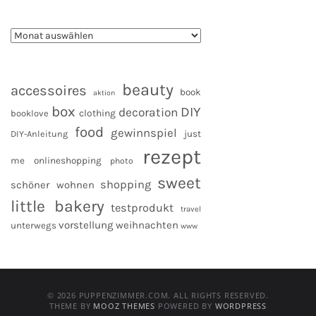
beauty
accessoires
book
aktion
box
DIY
decoration
clothing
booklove
food
gewinnspiel
DIY-Anleitung
just
rezept
me
onlineshopping
photo
sweet
shopping
schöner wohnen
little bakery
testprodukt
travel
vorstellung
weihnachten
unterwegs
www
© 2026 PUPPENZIMMER.COM. ALL RIGHTS RESERVED.
THEME BY
MOOZ THEMES
POWERED BY
WORDPRESS