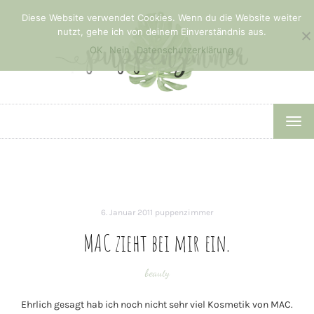
Diese Website verwendet Cookies. Wenn du die Website weiter
nutzt, gehe ich von deinem Einverständnis aus.
OK
Nein
Datenschutzerklärung
TOG
NAV
6. Januar 2011
puppenzimmer
MAC zieht bei mir ein.
beauty
Ehrlich gesagt hab ich noch nicht sehr viel Kosmetik von MAC.