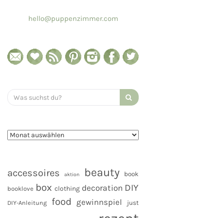
hello@puppenzimmer.com
Search
for:
beauty
accessoires
book
aktion
box
DIY
decoration
clothing
booklove
food
gewinnspiel
DIY-Anleitung
just