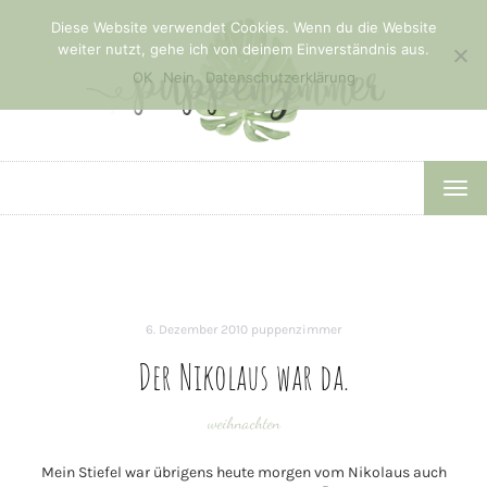
Diese Website verwendet Cookies. Wenn du die Website
weiter nutzt, gehe ich von deinem Einverständnis aus.
OK
Nein
Datenschutzerklärung
TOG
NAV
6. Dezember 2010
puppenzimmer
Der Nikolaus war da.
weihnachten
Mein Stiefel war übrigens heute morgen vom Nikolaus auch