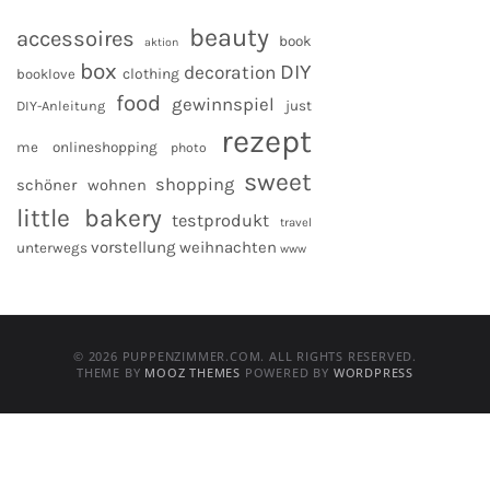
beauty
accessoires
book
aktion
box
DIY
decoration
clothing
booklove
food
gewinnspiel
DIY-Anleitung
just
rezept
me
onlineshopping
photo
sweet
shopping
schöner wohnen
little bakery
testprodukt
travel
vorstellung
weihnachten
unterwegs
www
© 2026 PUPPENZIMMER.COM. ALL RIGHTS RESERVED.
THEME BY
MOOZ THEMES
POWERED BY
WORDPRESS