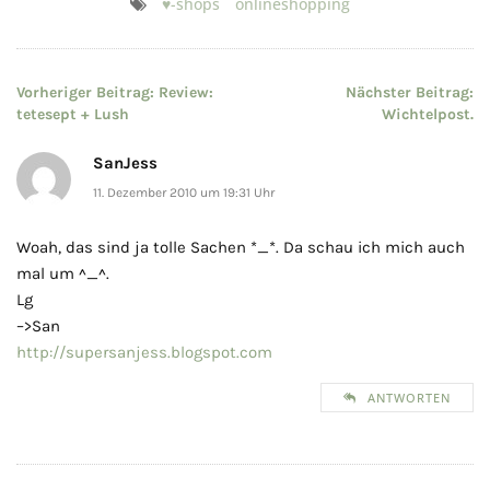
♥-shops
onlineshopping
Beitragsnavigation
Vorheriger Beitrag:
Review:
Nächster Beitrag:
tetesept + Lush
Wichtelpost.
SanJess
11. Dezember 2010 um 19:31 Uhr
Woah, das sind ja tolle Sachen *_*. Da schau ich mich auch
mal um ^_^.
Lg
–>San
http://supersanjess.blogspot.com
ANTWORTEN