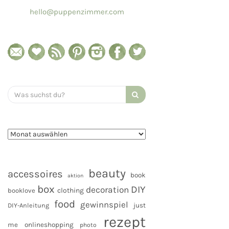
hello@puppenzimmer.com
Search
for:
beauty
accessoires
book
aktion
box
DIY
decoration
clothing
booklove
food
gewinnspiel
DIY-Anleitung
just
rezept
me
onlineshopping
photo