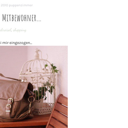
 2010
puppenzimmer
e Mitbewohner…
rkreisel
,
shopping
ei mir eingezogen…