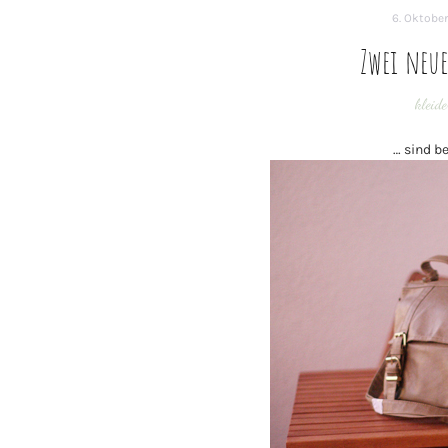
6. Oktober
Zwei neu
kleide
… sind b