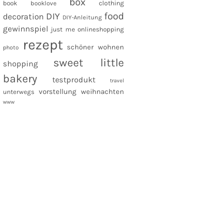
box
clothing
book
booklove
food
DIY
decoration
DIY-Anleitung
gewinnspiel
just me
onlineshopping
rezept
schöner wohnen
photo
sweet little
shopping
bakery
testprodukt
travel
vorstellung
weihnachten
unterwegs
www