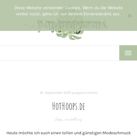
Diese Website verwendet Cookies. Wenn du die Website
weiter nutzt, gehe ich von deinem Einverständnis aus.
OK
Nein
Datenschutzerklärung
TOG
NAV
16. September 2010
puppenzimmer
HotHoops.de
shop
,
vorstellung
Heute möchte ich euch einen tollen und günstigen Modeschmuck