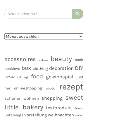
Search
for:
beauty
accessoires
book
aktion
box
DIY
decoration
clothing
booklove
food
gewinnspiel
DIY-Anleitung
just
rezept
me
onlineshopping
photo
sweet
shopping
schöner wohnen
little bakery
testprodukt
travel
vorstellung
weihnachten
unterwegs
www