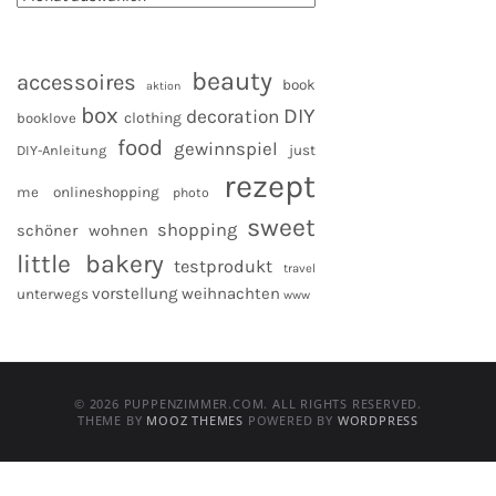
beauty
accessoires
book
aktion
box
DIY
decoration
clothing
booklove
food
gewinnspiel
DIY-Anleitung
just
rezept
me
onlineshopping
photo
sweet
shopping
schöner wohnen
little bakery
testprodukt
travel
vorstellung
weihnachten
unterwegs
www
© 2026 PUPPENZIMMER.COM. ALL RIGHTS RESERVED.
THEME BY
MOOZ THEMES
POWERED BY
WORDPRESS