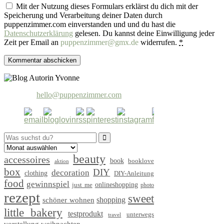
Mit der Nutzung dieses Formulars erklärst du dich mit der
Speicherung und Verarbeitung deiner Daten durch
puppenzimmer.com einverstanden und und du hast die
Datenschutzerklärung
gelesen. Du kannst deine Einwilligung jeder
Zeit per Email an
puppenzimmer@gmx.de
widerrufen.
*
hello@puppenzimmer.com
Search
for:
beauty
accessoires
book
booklove
aktion
box
DIY
decoration
clothing
DIY-Anleitung
food
gewinnspiel
just me
onlineshopping
photo
rezept
sweet
shopping
schöner wohnen
little bakery
testprodukt
unterwegs
travel