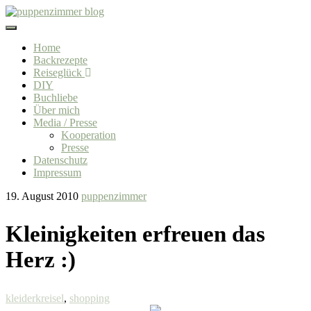
Toggle
navigation
Home
Backrezepte
Reiseglück
DIY
Buchliebe
Über mich
Media / Presse
Kooperation
Presse
Datenschutz
Impressum
19. August 2010
puppenzimmer
Kleinigkeiten erfreuen das
Herz :)
kleiderkreisel
,
shopping