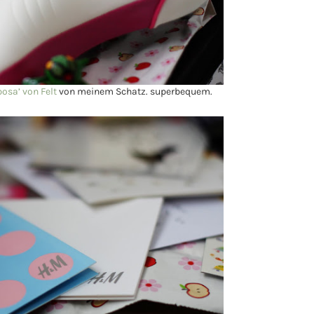
osa’ von Felt
von meinem Schatz. superbequem.