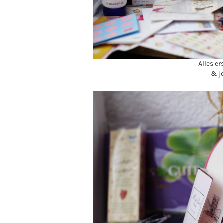
Alles e
& je