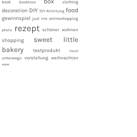
box
clothing
book
booklove
food
DIY
decoration
DIY-Anleitung
gewinnspiel
just me
onlineshopping
rezept
schöner wohnen
photo
sweet little
shopping
bakery
testprodukt
travel
vorstellung
weihnachten
unterwegs
www