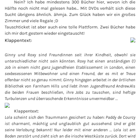
Nein? Ich habe mindestens 300 Bücher hier, wovon ich die
Hälfte noch nicht mal gelesen habe… Mit DVDs verhält sich diese
Sucht übrigens ähnlich. ähmja. Zum Glück haben wir ein großes
Zimmer und viele Regale ;D
Tauschticket ist aber auch eine tolle Plattform. Zwei Bücher habe
ich mir dort gestern wieder eingetauscht!
Klappentext:
Ginny und Roxy sind Freundinnen seit ihrer Kindheit, obwohl sie
unterschiedlicher nicht sein könnten. Roxy hat einen anständigen (!)
Job in einem nicht ganz jugendfreien Etablissement in London, einen
sexbesessenen Mitbewohner und einen Freund, der es mit er Treue
offenbar nicht so genau nimmt. Ginny hingegen arbeitet in der örtlichen
Bibliothek von Farnham Hills und liebt ihren Jugendfreund Andrew.Als
die beiden Frauen beschließen, ihre Jobs zu tauschen, sind heftige
Turbulenzen und überraschende Erkenntnisse unvermeidbar …
Klappentext:
Lola scheint sich den Traummann gesichert zu haben: Paddy de Courcy
ist charmant, mächtig und unglaublich gut aussehend. Und er gibt
seine Verlobung bekannt! Nur leider mit einer anderen … Lola ist am
Boden zerstört und zieht sich an die irische Westküste zurück. Dort wird