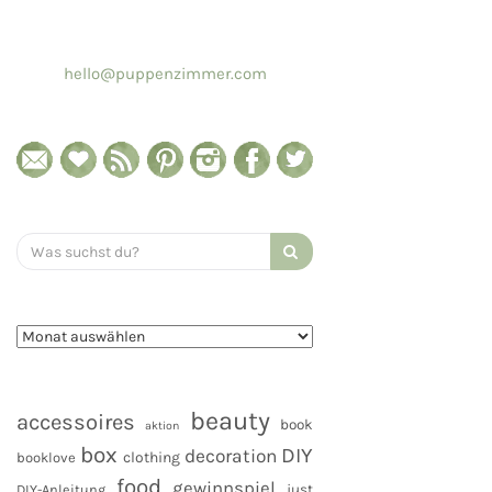
hello@puppenzimmer.com
Search
for:
beauty
accessoires
book
aktion
box
DIY
decoration
clothing
booklove
food
gewinnspiel
DIY-Anleitung
just