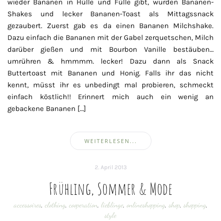
wieder Bananen in Hülle und Fülle gibt, wurden Bananen-
Shakes und lecker Bananen-Toast als Mittagssnack
gezaubert. Zuerst gab es da einen Bananen Milchshake.
Dazu einfach die Bananen mit der Gabel zerquetschen, Milch
darüber gießen und mit Bourbon Vanille bestäuben…
umrühren & hmmmm. lecker! Dazu dann als Snack
Buttertoast mit Bananen und Honig. Falls ihr das nicht
kennt, müsst ihr es unbedingt mal probieren, schmeckt
einfach köstlich!! Erinnert mich auch ein wenig an
gebackene Bananen […]
WEITERLESEN...
2. April 2013
Frühling, Sommer & Mode
accessoires
,
clothing
,
cooperation
,
lieblinge
,
onlineshopping
,
shop
,
shopping
,
style