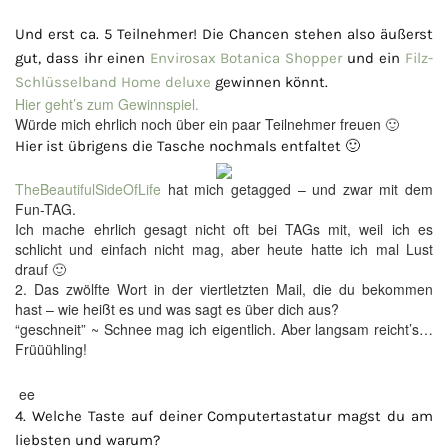
Und erst ca. 5 Teilnehmer! Die Chancen stehen also äußerst
gut, dass ihr einen
Envirosax Botanica Shopper
und ein
Filz-
Schlüsselband Home deluxe
gewinnen könnt.
Hier geht’s zum Gewinnspiel.
Würde mich ehrlich noch über ein paar Teilnehmer freuen 🙂
Hier ist übrigens die Tasche nochmals entfaltet 🙂
TheBeautifulSideOfLife
hat mich getagged – und zwar mit dem
Fun-TAG.
Ich mache ehrlich gesagt nicht oft bei TAGs mit, weil ich es
schlicht und einfach nicht mag, aber heute hatte ich mal Lust
drauf 🙂
2. Das zwölfte Wort in der viertletzten Mail, die du bekommen
hast – wie heißt es und was sagt es über dich aus?
“geschneit” ~ Schnee mag ich eigentlich. Aber langsam reicht’s…
Früüühling!
ee
4. Welche Taste auf deiner Computertastatur magst du am
liebsten und warum?