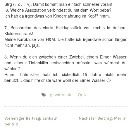
Strg (+ c / + v). Damit kommt man einfach schneller voran!
6. Welche Assoziation verbindest du mit dem Wort beba?
Ich hab da irgendwas von Kindernahrung im Kopf? hmm.
7. Beschreibe das vierte Kleidugsstück von rechts in deinem
Kleiderschrank!
Meine Karobluse von H&M. Die hatte ich irgendwie schon länger
nicht mehr an. jaja.
8. Wenn du dich zwischen einer Zwiebel, einem Eimer Wasser
und einem Tintenkiller entscheiden müsste, was würdest du
wählen?
Hmm. Tintenkiller hab ich sicherlich 15 Jahre nicht mehr
benutzt… das hilfreichste wäre wohl der Eimer Wasser 🙂
gewinnspiel
Quiz
Beitragsnavigation
Vorheriger Beitrag:
Einkauf
Nächster Beitrag:
Merlin
bei Six